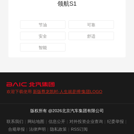
领航S1
节油
可靠
安全
舒适
智能
欢迎下载使用
新版尊龙凯时-人生就是搏!集团LOGO
版权所有 @2026北京汽车集团有限公司
联系我们
|
网站地图
|
信息公开
|
对外投资企业查询
|
纪委举报
|
合规举报
|
法律声明
|
隐私政策
|
RSS订阅