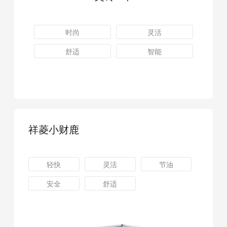
时尚
灵活
舒适
智能
祥菱小财鹿
轻快
灵活
节油
安全
舒适