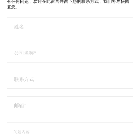
有任何问题，欢迎在此留言并留下您的联系方式，我们将尽快回
复您。