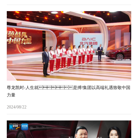
尊龙凯时-人生就是搏!集团以高端礼遇致敬中国
力量
2024/08/22