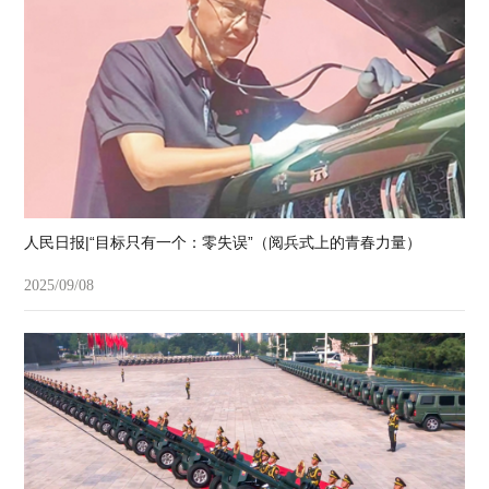
人民日报|“目标只有一个：零失误”（阅兵式上的青春力量）
2025/09/08