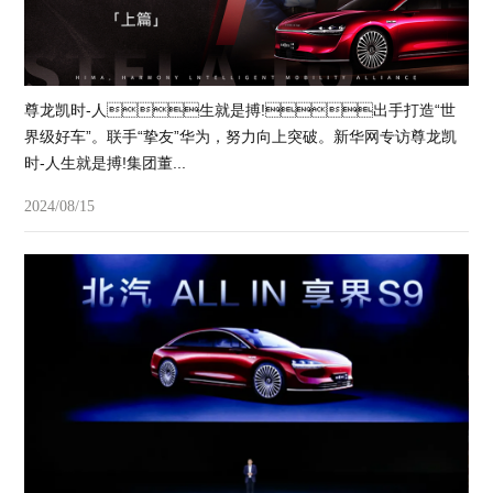
尊龙凯时-人生就是搏!出手打造“世
界级好车”。联手“挚友”华为，努力向上突破。新华网专访尊龙凯
时-人生就是搏!集团董...
2024/08/15