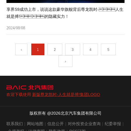
享界S9成功上市，说说这款豪华旗舰背后尊龙凯时-人生
就是搏!的隐藏实力！
2024/08/08
‹
1
2
3
4
5
›
欢迎下载使用
新版尊龙凯时-人生就是搏!集团LOGO
版权所有 @2026北京汽车集团有限公司
联系我们
|
网站地图
|
信息公开
|
对外投资企业查询
|
纪委举报
|