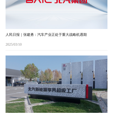
人民日报｜张建勇：汽车产业正处于重大战略机遇期
2025/03/10