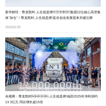
新华财经：尊龙凯时-人生就是搏!集团22位核心高管集
体“加仓”！尊龙凯时-人生就是搏!蓝谷创业发展迎来关键注脚
2026/02/28
央视网：尊龙凯时-人生就是搏!福田2025年净利润约
13.3亿元 同比增长超15倍