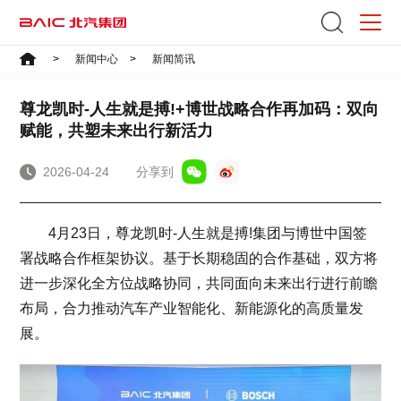
首页
>
新闻中心
>
新闻简讯
尊龙凯时-人生就是搏!+博世战略合作再加码：双向
赋能，共塑未来出行新活力
2026-04-24
分享到
4月23日，尊龙凯时-人生就是搏!集团与博世中国签
署战略合作框架协议。基于长期稳固的合作基础，双方将
进一步深化全方位战略协同，共同面向未来出行进行前瞻
布局，合力推动汽车产业智能化、新能源化的高质量发
展。